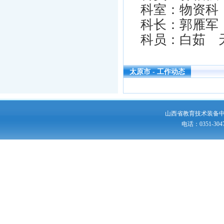
科室：物资科
科长：郭雁军
科员：白茹 
太原市 - 工作动态
山西省教育技术装备
电话：0351-30