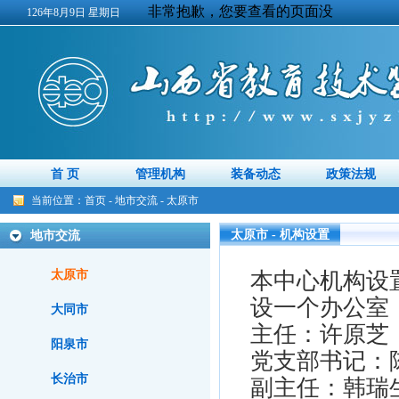
126年8月9日 星期日
首 页
管理机构
装备动态
政策法规
当前位置：
首页
-
地市交流
-
太原市
太原市 - 机构设置
地市交流
太原市
本中心机构设
设一个办公室
大同市
主任：许原芝
阳泉市
党支部书记：
长治市
副主任：韩瑞