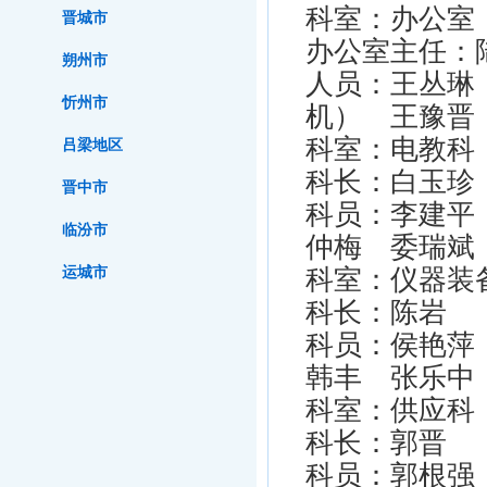
科室：办公室
晋城市
办公室主任：
朔州市
人员：王丛琳
忻州市
机） 王豫晋
科室：电教科
吕梁地区
科长：白玉珍
晋中市
科员：李建平
临汾市
仲梅 委瑞斌
运城市
科室：仪器装
科长：陈岩
科员：侯艳萍
韩丰 张乐中
科室：供应科
科长：郭晋
科员：郭根强