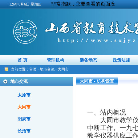
126年8月6日 星期四
首 页
管理机构
装备动态
政策法规
当前位置：
首页
-
地市交流
-
大同市
大同市 - 机构设置
地市交流
太原市
大同市
一、站内概况
大同市教学仪器
阳泉市
中断工作。一九
长治市
教学仪器供应工