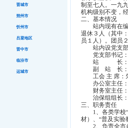
制至七人。一九
晋城市
机构级别不变，
朔州市
二、基本情况
站内现有在编人
忻州市
退休３人（其中
吕梁地区
员１人）。团员
站内设党支部、
晋中市
党支部书记：
临汾市
站 长：张
副 站 长：
运城市
工会 主 席：
办公室主任：
财务室主任：
治保组组长：胡
三、职务责任
1、各类学校“
材）、“普及实验
2、负责全市各