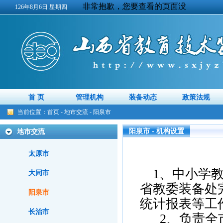
126年8月6日 星期四
首 页
管理机构
装备动态
政策法规
当前位置：
首页
-
地市交流
-
阳泉市
阳泉市 - 机构设置
地市交流
太原市
1、中小学教
大同市
省教委装备处
阳泉市
统计报表等工
长治市
2、负责全市